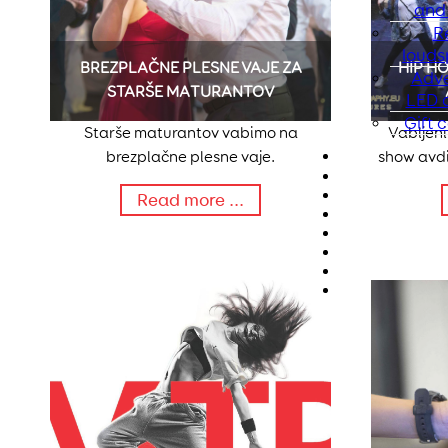
and 
R
louds
BREZPLAČNE PLESNE VAJE ZA
HIP H
Adve
STARŠE MATURANTOV
LED d
Gift c
Starše maturantov vabimo na
Vabljeni
brezplačne plesne vaje.
show avdi
Read more ...