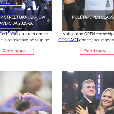
chairs
ental of
peakers
OP, STREET DANCE SHOW
POLETNI OPEN CLASSI
rtising on
AVDICIJA 2025-26
isplays
ertificate
 na hip hop in street dance
Vabljeni na OPEN classe hip
CONTACT
cijo za tekmovalne skupine.
dance, jazz, moder
Read more ...
Read more ...