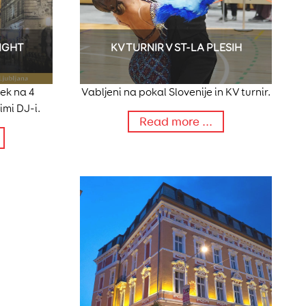
IGHT
KV TURNIR V ST-LA PLESIH
ek na 4
Vabljeni na pokal Slovenije in KV turnir.
imi DJ-i.
Read more ...