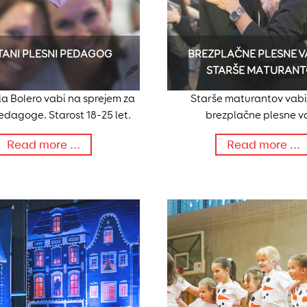
ANI PLESNI PEDAGOG
BREZPLAČNE PLESNE V
STARŠE MATURAN
la Bolero vabi na sprejem za
Starše maturantov vab
edagoge. Starost 18-25 let.
brezplačne plesne va
Read more ...
Read more ...