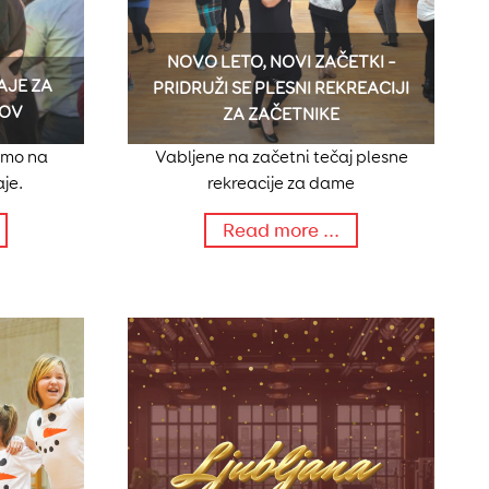
NOVO LETO, NOVI ZAČETKI –
AJE ZA
PRIDRUŽI SE PLESNI REKREACIJI
TOV
ZA ZAČETNIKE
imo na
Vabljene na začetni tečaj plesne
je.
rekreacije za dame
Read more ...