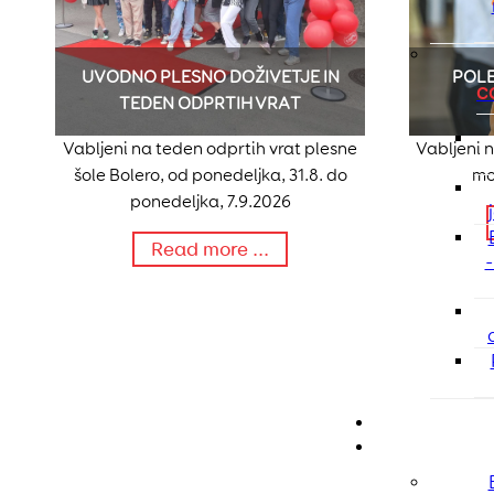
UVODNO PLESNO DOŽIVETJE IN
POLE
C
TEDEN ODPRTIH VRAT
Vabljeni na teden odprtih vrat plesne
Vabljeni n
šole Bolero, od ponedeljka, 31.8. do
mo
ponedeljka, 7.9.2026
Read more ...