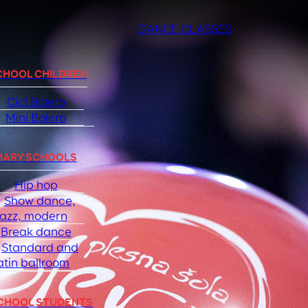
DANCE CLASSES
CHOOL CHILDREN
Cici Bolero
Mini Bolero
MARY SCHOOLS
Hip hop
Show dance,
jazz, modern
Break dance
Standard and
atin ballroom
SCHOOL STUDENTS