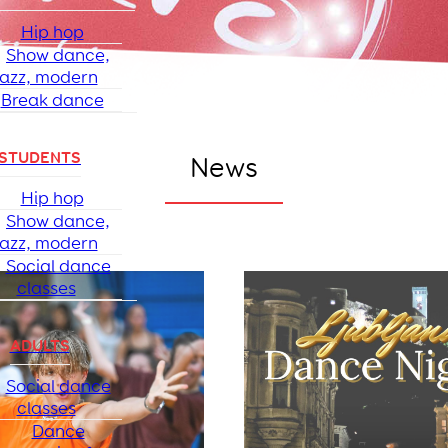
Hip hop
Show dance,
jazz, modern
Break dance
STUDENTS
News
Hip hop
Show dance,
jazz, modern
Social dance
classes
ADULTS
Social dance
classes
Dance