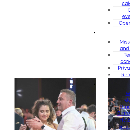
cal
eve
Open
Miss
and 
Te
con
Priva
Ref
W
d
Pro
Birth
Halls
Rent