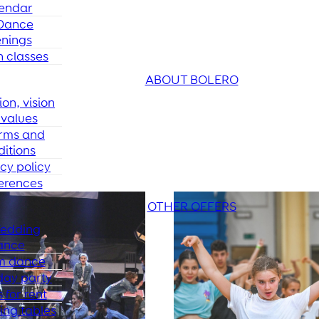
endar
Dance
nings
 classes
ABOUT BOLERO
ion, vision
values
rms and
ditions
cy policy
erences
OTHER OFFERS
edding
ance
m dance
day party
 for rent
ing tables