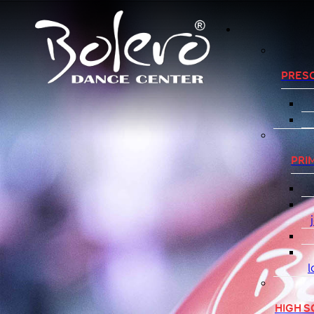
PRES
PRI
l
HIGH 