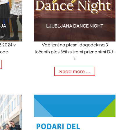
IJA
LJUBLJANA DANCE NIGHT
2.2024 v
Vabljeni na plesni dogodek na 3
vode
ločenih plesiščih s tremi priznanimi DJ-
i.
Read more ...