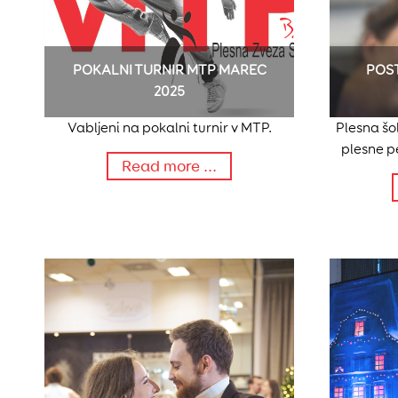
POKALNI TURNIR MTP MAREC
POST
2025
Vabljeni na pokalni turnir v MTP.
Plesna šo
plesne p
Read more ...