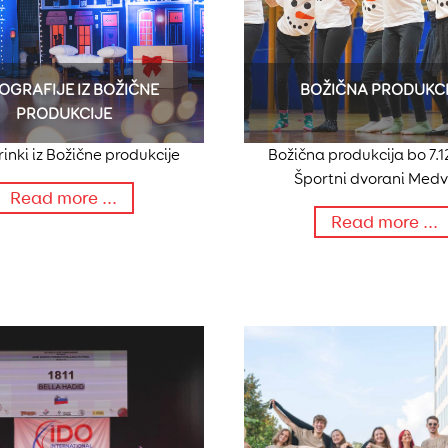
OGRAFIJE IZ BOŽIČNE
BOŽIČNA PRODUKC
PRODUKCIJE
rinki iz Božične produkcije
Božična produkcija bo 7.1
Športni dvorani Med
Read more ...
Read more ...