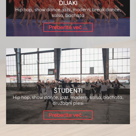
POROČNI PLES
DIJAKI
Hip hop, show dance, jazz, modern, break dance,
otvoritveni ples mladoporoč
salsa, bachata
PREBERI VEČ
Preberite več ...
ŠTUDENTI
Hip hop, show dance, jazz, modern, salsa, bachata,
družabni plesi
Preberite več ...