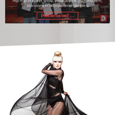
Hip hop in street show, show dance, jazz, modern,
HIP HOP
standard in latinskoameriški plesi
osnovnošolci
Preberite več ...
PREBERI VEČ