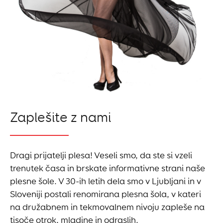
SHOW DANCE, JA
osnovnošolci
PREBERI VEČ
Zaplešite z nami
Dragi prijatelji plesa! Veseli smo, da ste si vzeli
trenutek časa in brskate informativne strani naše
plesne šole. V 30-ih letih dela smo v Ljubljani in v
Sloveniji postali renomirana plesna šola, v kateri
na družabnem in tekmovalnem nivoju zapleše na
tisoče otrok, mladine in odraslih.