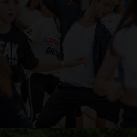
UVODNO PLESNO DOŽIVETJE IN TEDEN ODPRTIH
VRAT
Vabljeni na teden odprtih vrat plesne šole Bolero, od
ponedeljka, 31.8. do ponedeljka, 7.9.2026
Preberite več ...
POLETNI OPEN CLASSI 2026