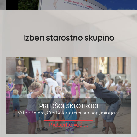
STANDARDNI IN LATINSKO AM
osnovnošolci
PREBERI VEČ
Izberi starostno skupino
PREDŠOLSKI OTROCI
Vrtec Bolero, Cici Bolero, mini hip hop, mini jazz
Preberite več ...