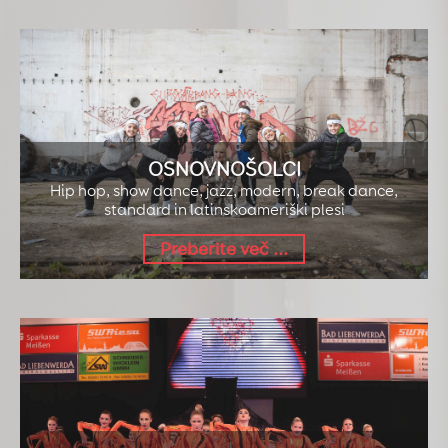
BOLERO V DOMŽA
Zaplešite z nami v Domžalah na Srednji
PREBERI VEČ
OSNOVNOŠOLCI
Hip hop, show dance, jazz, modern, break dance,
standard in latinskoameriški plesi
Preberite več ...