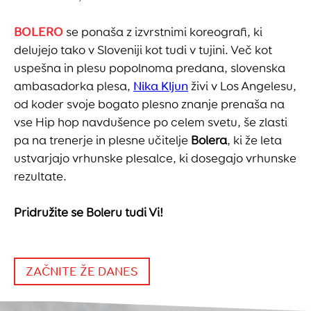
DRUŽABNI PLES
odrasli
BOLERO
se ponaša z izvrstnimi koreografi, ki
delujejo tako v Sloveniji kot tudi v tujini. Več kot
PREBERI VEČ
uspešna in plesu popolnoma predana, slovenska
ambasadorka plesa,
Nika Kljun
živi v Los Angelesu,
od koder svoje bogato plesno znanje prenaša na
vse Hip hop navdušence po celem svetu, še zlasti
pa na trenerje in plesne učitelje
Bolera
, ki že leta
ustvarjajo vrhunske plesalce, ki dosegajo vrhunske
rezultate.
Pridružite se Boleru tudi Vi!
ZAČNITE ŽE DANES