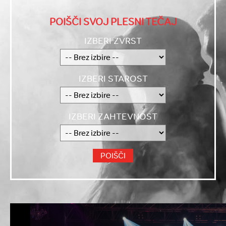
POIŠČI SVOJ PLESNI TEČAJ
IZBERI ZVRST
IZBERI STAROST
IZBERI ZAHTEVNOST
POIŠČI