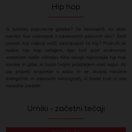
Hip hop
Si ljubitelj popularne glasbe? Se razveseliš, ko izide
kakšen nov videospot z odsekanimi plesnimi deli? Želiš
plesati kot najbolj vroči nastopajoči ta hip? Pridruži se
našim hip hop tečajem, kjer boš pod strokovnim
vodstvom naših učiteljev hitro osvojil najnovejše hip hop
korake in gibe, ki bodo tvojim prijateljem vzeli sapo. Ali
pa pripelji prijatelje s sabo in se skupaj naučite
energičnih in zabavnih koreografij, ki bodo tudi iz vas
naredile zvezde!
Urniki - začetni tečaji