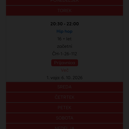
PONEDELJEK
TOREK
20:30 - 22:00
Hip hop
16 + let
začetni
ČH-1-26-112
Prijavnica
Več
1. vaja: 6. 10. 2026
SREDA
ČETRTEK
PETEK
SOBOTA
NEDELJA