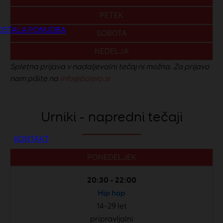
PETEK
OSTALA PONUDBA
SOBOTA
NEDELJA
Spletna prijava v nadaljevalni tečaj ni možna. Za prijavo
nam pišite na
info@bolero.si
Urniki - napredni tečaji
KONTAKT
PONEDELJEK
20:30 - 22:00
Hip hop
14-29 let
pripravljalni