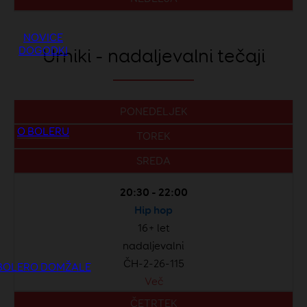
NOVICE
DOGODKI
Urniki - nadaljevalni tečaji
PONEDELJEK
O BOLERU
TOREK
SREDA
20:30 - 22:00
Hip hop
16+ let
nadaljevalni
ČH-2-26-115
BOLERO DOMŽALE
Več
ČETRTEK