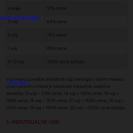
4 vaje
51% cene
OSTALA PONUDBA
5 vaj
64% cene
6 vaj
76% cene
7 vaj
89% cene
8-12 vaj
100% cene tečaja
V primeru izvedbe dodatnih vaj treninga v istem mesecu
KONTAKT
izven rednih urnikov je vrednost mesečne vadnine
sledeča: 13 vaj = 113% cene, 14 vaj = 126% cene, 15 vaj =
138% cene, 16 vaj = 151% cene, 17 vaj = 164% cene, 18 vaj =
176% cene, 19 vaj = 189% cene, 20 vaj = 200% cene tečaja.
3. INDIVIDUALNE URE: