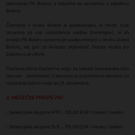
delovanja PK Bolero, s katerimi se seznanite v tajništvu
Bolera.
Članstvo v klubu Bolero je prostovoljno in hkrati tudi
obvezno za vse udeležence vadbe (treningov), ki jih
prireja PK Bolero oziroma jih vodijo trenerji v okviru kluba
Bolero, saj gre za klubsko dejavnost članov kluba po
Zakonu o društvih.
Plačana letna članarina velja za tekoče koledarsko leto
(januar - december). V januarju jo je potrebno obnoviti za
naslednje leto in velja do 31. decembra.
2. MESEČNI PRISPEVKI:
- Selekcijske skupine MTP… 125,00 EUR / mesec / osebo
- Selekcijske skupine SLP … 115,00 EUR / mesec / osebo