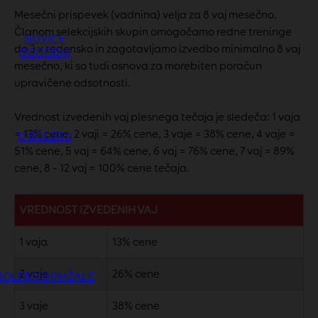
Mesečni prispevek (vadnina) velja za 8 vaj mesečno.
Članom selekcijskih skupin omogočamo redne treninge
NOVICE
do 3 x tedensko in zagotavljamo izvedbo minimalno 8 vaj
DOGODKI
mesečno, ki so tudi osnova za morebiten poračun
upravičene odsotnosti.
Vrednost izvedenih vaj plesnega tečaja je sledeča: 1 vaja
= 13% cene, 2 vaji = 26% cene, 3 vaje = 38% cene, 4 vaje =
O BOLERU
51% cene, 5 vaj = 64% cene, 6 vaj = 76% cene, 7 vaj = 89%
cene, 8 - 12 vaj = 100% cene tečaja.
VREDNOST IZVEDENIH VAJ
1 vaja
13% cene
2 vaje
26% cene
BOLERO DOMŽALE
3 vaje
38% cene