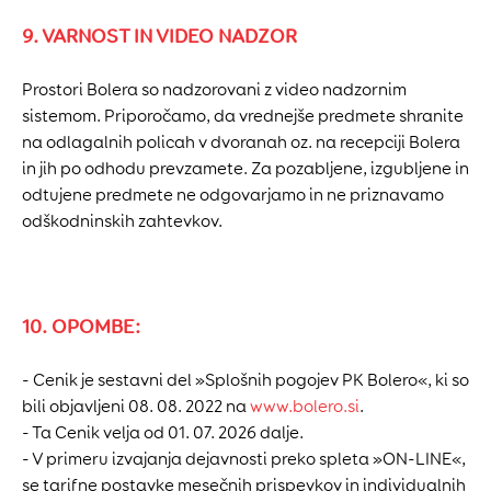
9. VARNOST IN VIDEO NADZOR
Prostori Bolera so nadzorovani z video nadzornim
sistemom. Priporočamo, da vrednejše predmete shranite
na odlagalnih policah v dvoranah oz. na recepciji Bolera
in jih po odhodu prevzamete. Za pozabljene, izgubljene in
odtujene predmete ne odgovarjamo in ne priznavamo
odškodninskih zahtevkov.
10. OPOMBE:
- Cenik je sestavni del »Splošnih pogojev PK Bolero«, ki so
bili objavljeni 08. 08. 2022 na
www.bolero.si
.
- Ta Cenik velja od 01. 07. 2026 dalje.
- V primeru izvajanja dejavnosti preko spleta »ON-LINE«,
se tarifne postavke mesečnih prispevkov in individualnih