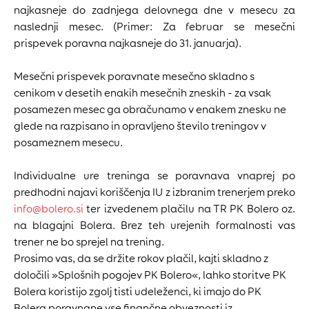
najkasneje do zadnjega delovnega dne v mesecu za
naslednji mesec. (Primer: Za februar se mesečni
prispevek poravna najkasneje do 31. januarja).
Mesečni prispevek poravnate mesečno skladno s
cenikom v desetih enakih mesečnih zneskih - za vsak
posamezen mesec ga obračunamo v enakem znesku ne
glede na razpisano in opravljeno število treningov v
posameznem mesecu.
Individualne ure treninga se poravnava vnaprej po
predhodni najavi koriščenja IU z izbranim trenerjem preko
info@bolero.si
ter izvedenem plačilu na TR PK Bolero oz.
na blagajni Bolera. Brez teh urejenih formalnosti vas
trener ne bo sprejel na trening.
Prosimo vas, da se držite rokov plačil, kajti skladno z
določili »Splošnih pogojev PK Bolero«, lahko storitve PK
Bolera koristijo zgolj tisti udeleženci, ki imajo do PK
Bolera poravnane vse finančne obveznosti iz