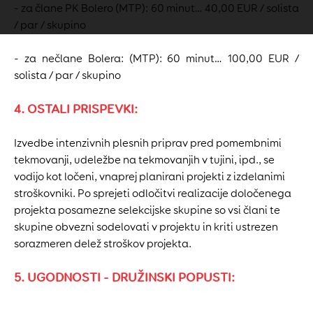
- za člane PK Bolero (MTP): 60 minut… 40,00 EUR / solista
/ par / skupino
- za nečlane Bolera: (MTP): 60 minut… 100,00 EUR /
solista / par / skupino
4. OSTALI PRISPEVKI:
Izvedbe intenzivnih plesnih priprav pred pomembnimi
tekmovanji, udeležbe na tekmovanjih v tujini, ipd., se
vodijo kot ločeni, vnaprej planirani projekti z izdelanimi
stroškovniki. Po sprejeti odločitvi realizacije določenega
projekta posamezne selekcijske skupine so vsi člani te
skupine obvezni sodelovati v projektu in kriti ustrezen
sorazmeren delež stroškov projekta.
5. UGODNOSTI - DRUŽINSKI POPUSTI: