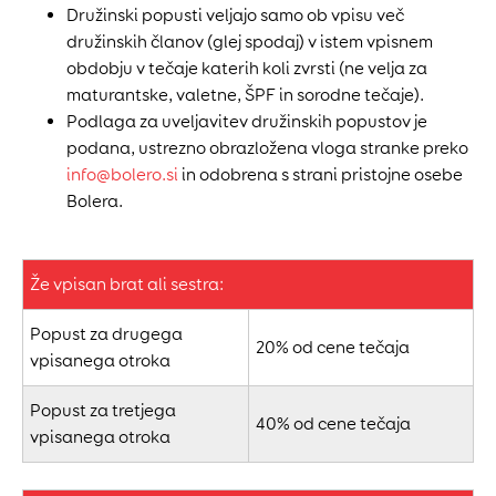
Družinski popusti veljajo samo ob vpisu več
družinskih članov (glej spodaj) v istem vpisnem
obdobju v tečaje katerih koli zvrsti (ne velja za
maturantske, valetne, ŠPF in sorodne tečaje).
Podlaga za uveljavitev družinskih popustov je
podana, ustrezno obrazložena vloga stranke preko
info@bolero.si
in odobrena s strani pristojne osebe
Bolera.
Že vpisan brat ali sestra:
Popust za drugega
20% od cene tečaja
vpisanega otroka
Popust za tretjega
40% od cene tečaja
vpisanega otroka