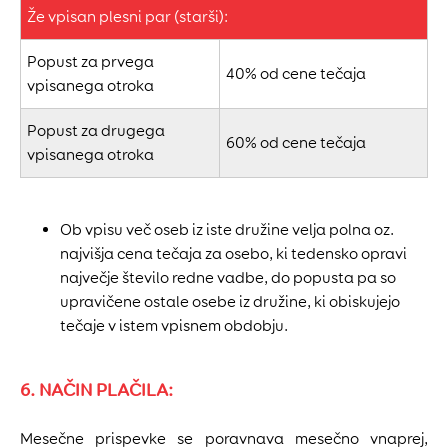
Že vpisan plesni par (starši):
Popust za prvega
40% od cene tečaja
vpisanega otroka
Popust za drugega
60% od cene tečaja
vpisanega otroka
Ob vpisu več oseb iz iste družine velja polna oz.
najvišja cena tečaja za osebo, ki tedensko opravi
največje število redne vadbe, do popusta pa so
upravičene ostale osebe iz družine, ki obiskujejo
tečaje v istem vpisnem obdobju.
6. NAČIN PLAČILA:
Mesečne prispevke se poravnava mesečno vnaprej,