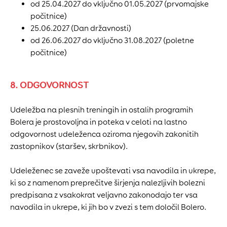
od 25.04.2027 do vključno 01.05.2027 (prvomajske
počitnice)
25.06.2027 (Dan državnosti)
od 26.06.2027 do vključno 31.08.2027 (poletne
počitnice)
8. ODGOVORNOST
Udeležba na plesnih treningih in ostalih programih
Bolera je prostovoljna in poteka v celoti na lastno
odgovornost udeleženca oziroma njegovih zakonitih
zastopnikov (staršev, skrbnikov).
Udeleženec se zaveže upoštevati vsa navodila in ukrepe,
ki so z namenom preprečitve širjenja nalezljivih bolezni
predpisana z vsakokrat veljavno zakonodajo ter vsa
navodila in ukrepe, ki jih bo v zvezi s tem določil Bolero.