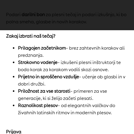
Podari
darilni bon
za plesni tečaj in podari izkušnjo, ki bo
polna smeha, glasbe in novih korakov.
Zakaj izbrati naš tečaj?
Prilagojen začetnikom
– brez zahtevnih korakov ali
predznanja.
Strokovno vodenje
– izkušeni plesni inštruktorji te
bodo korak za korakom vodili skozi osnove.
Prijetno in sproščeno vzdušje
– učenje ob glasbi in v
dobri družbi.
Priložnost za vse starosti
– primeren za vse
generacije, ki si želijo začeti plesati.
Raznolikost plesov
– od elegantnih valčkov do
živahnih latinskih ritmov in modernih plesov.
Prijava