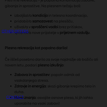
Ples ni le rekreacija – je popolna kombinacija zabave,
gibanja in sprostitve. Na plesnem tečaju boš:
izboljšal/a
kondicijo
in telesno koordinacijo,
pridobil/a
samozavest
na plesišču,
užival/a v
sproščeni vadbi
brez pritiskov,
OTHER OFFERS
spoznal/a nove prijatelje v
prijetnem vzdušju
.
Plesna rekreacija kot popolno darilo!
Če iščeš posebno darilo za svoje najdražje ob božiču ali
novem letu, podari
plesno izkušnjo
:
Zabava in sprostitev
: popoln odmik od
vsakdanjega stresa.
Zdravje in energija
: skozi gibanje krepimo telo in
duha.
CONTACT
Nova znanja
: osvojite osnove plesa, ki jih lahko
uporabite na vsaki zabavi!