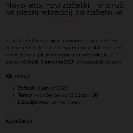
Novo leto, novi začetki – pridruži
se plesni rekreaciji za začetnike
Začni leto 2025 z veseljem do gibanja in glasbe! Če si
želiš narediti nekaj zase, se sprostiti in se ob tem naučiti
osnov plesa, je
plesna rekreacija za začetnike
, ki se
začne v
četrtek,
9. januarja 2025
, prava priložnost zate.
Kje in kdaj?
Začetek:
9. januar 2025
Termin:
Vsak četrtek od
10.00 do 11.30
Lokacija:
Plesni center Bolero
Kaj te čaka?