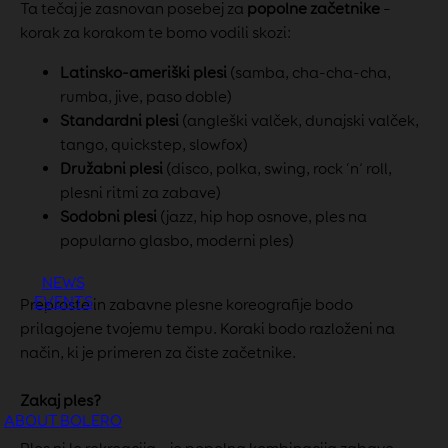
Ta tečaj je zasnovan posebej za
popolne začetnike
–
korak za korakom te bomo vodili skozi:
Latinsko-ameriški plesi
(samba, cha-cha-cha,
rumba, jive, paso doble)
Standardni plesi
(angleški valček, dunajski valček,
tango, quickstep, slowfox)
Družabni plesi
(disco, polka, swing, rock ‘n’ roll,
plesni ritmi za zabave)
Sodobni plesi
(jazz, hip hop osnove, ples na
popularno glasbo, moderni ples)
NEWS
EVENTS
Preproste in zabavne plesne koreografije bodo
prilagojene tvojemu tempu. Koraki bodo razloženi na
način, ki je primeren za čiste začetnike.
Zakaj ples?
ABOUT BOLERO