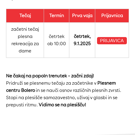
Tečaj
Termin
Prva vaja
Prijavnica
začetni tečaj
plesna
četrtek
četrtek,
PRIJAVICA
rekreacija za
ob 10:00
9.1.2025
dame
Ne čakaj na popoln trenutek – začni zdaj!
Pridruži se plesnemu tečaju za začetnike v
Plesnem
centru Bolero
in se nauči osnov različnih plesnih zvrsti.
Stopi na plesišče samozavestno, uživaj v glasbi in se
prepusti ritmu.
Vidimo se na plesišču!