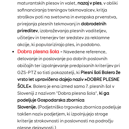
maturantskih plesov in valet,
nazaj v ples
, v obliki
sofinanciranja treningov tekmovalcev, kritja
stroškov poti na svetovna in evropska prvenstva,
prirejanja plesnih tekmovanj in
dobrodelnih
prireditev
, izobraževanja plesnih vaditeljev,
učiteljev in trenerjev ter sredstev za reklamne
akcije, ki popularizirajo ples, in podobno.
Dobra plesna šola
–
Navedene reference,
delovanje in poslovanje po dobrih poslovnih
običajih ter izpolnjevanje predpisanih kriterijev pri
GZS-PTZ so tisti pokazatelji, ki
Plesni šoli Bolero že
vrsto let upravičeno dajejo naziv »DOBRE PLESNE
ŠOLE«
. Bolero je ena izmed samo 7. plesnih šol v
Sloveniji z nazivom "Dobra plesna šola",
ki ga
podeljuje Gospodarska zbornica
Slovenije.
(Podjetniško trgovska zbornica podeljuje
takšen naziv podjetjem, ki izpolnjujejo stroge
kriterije strokovnosti in poslovnosti na področju
plesne dejavnosti.)