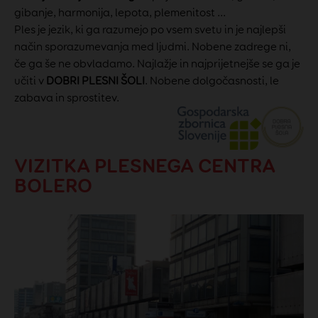
gibanje, harmonija, lepota, plemenitost ...
Ples je jezik, ki ga razumejo po vsem svetu in je najlepši
način sporazumevanja med ljudmi. Nobene zadrege ni,
če ga še ne obvladamo. Najlažje in najprijetnejše se ga je
učiti v
DOBRI PLESNI ŠOLI
. Nobene dolgočasnosti, le
zabava in sprostitev.
VIZITKA PLESNEGA CENTRA
BOLERO