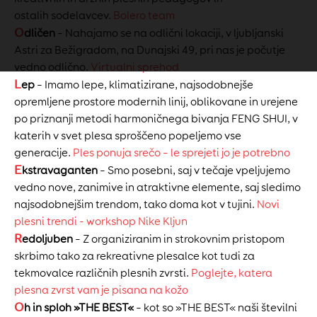
ostalih sodelavcev.
Bolero team
O
dličen
– Nahajamo se na odlični lokaciji, v ljubljanski
Astri za Bežigradom, na Dunajski 49, pri nas je počutje
vedno odlično.
Virtualni sprehod
L
ep
– Imamo lepe, klimatizirane, najsodobnejše
opremljene prostore modernih linij, oblikovane in urejene
po priznanji metodi harmoničnega bivanja FENG SHUI, v
katerih v svet plesa sproščeno popeljemo vse
generacije.
Ples ponuja srečo – le sprejeti jo je potrebno
E
kstravaganten
– Smo posebni, saj v tečaje vpeljujemo
vedno nove, zanimive in atraktivne elemente, saj sledimo
najsodobnejšim trendom, tako doma kot v tujini.
Novi
plesni trendi - workshop Nike Kljun
R
edoljuben
– Z organiziranim in strokovnim pristopom
skrbimo tako za rekreativne plesalce kot tudi za
tekmovalce različnih plesnih zvrsti.
Poglejte, katera
plesna zvrst vam je pisana na kožo
O
h in sploh »THE BEST«
– kot so »THE BEST« naši številni