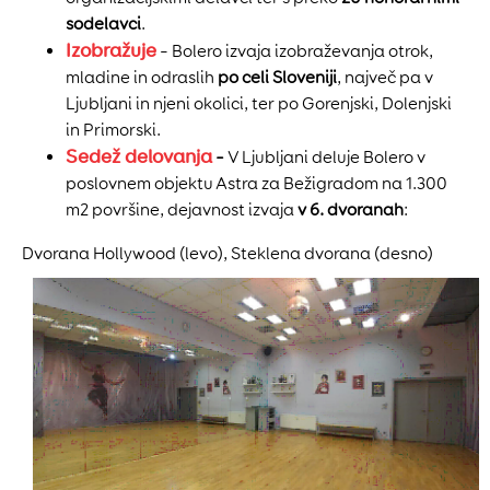
sodelavci
.
Izobražuje
– Bolero izvaja izobraževanja otrok,
mladine in odraslih
po celi Sloveniji
, največ pa v
Ljubljani in njeni okolici, ter po Gorenjski, Dolenjski
in Primorski.
Sedež delovanja
–
V Ljubljani deluje Bolero v
poslovnem objektu Astra za Bežigradom na 1.300
m2 površine, dejavnost izvaja
v 6. dvoranah
:
Dvorana Hollywood (levo), Steklena dvorana (desno)