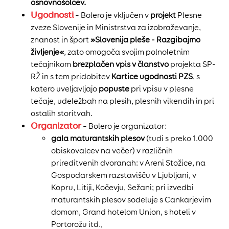
osnovnošolcev.
Ugodnosti
– Bolero je vključen v
projekt
Plesne
zveze Slovenije in Ministrstva za izobraževanje,
znanost in šport
»Slovenija pleše - Razgibajmo
življenje«
, zato omogoča svojim polnoletnim
tečajnikom
brezplačen vpis
v članstvo
projekta SP-
RŽ in s tem pridobitev
Kartice ugodnosti PZS
, s
katero uveljavljajo
popuste
pri vpisu v plesne
tečaje, udeležbah na plesih, plesnih vikendih in pri
ostalih storitvah.
Organizator
– Bolero je organizator:
gala maturantskih plesov
(tudi s preko 1.000
obiskovalcev na večer) v različnih
prireditvenih dvoranah: v Areni Stožice, na
Gospodarskem razstavišču v Ljubljani, v
Kopru, Litiji, Kočevju, Sežani; pri izvedbi
maturantskih plesov sodeluje s Cankarjevim
domom, Grand hotelom Union, s hoteli v
Portorožu itd.,