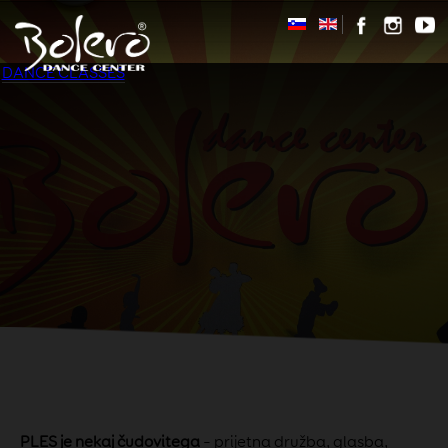
DANCE CLASSES
PLES je nekaj čudovitega
– prijetna družba, glasba,