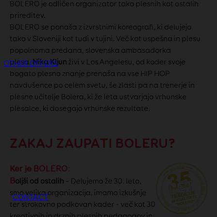
BOLERO je odličen organizator tako plesnih kot ostalih
prireditev.
BOLERO se ponaša z izvrstnimi koreografi, ki delujejo
tako v Sloveniji kot tudi v tujini. Več kot uspešna in plesu
popolnoma predana, slovenska ambasadorka
plesa,
Nika Kljun
živi v Los Angelesu, od koder svoje
OTHER OFFERS
bogato plesno znanje prenaša na vse HIP HOP
navdušence po celem svetu, še zlasti pa na trenerje in
plesne učitelje Bolera, ki že leta ustvarjajo vrhunske
plesalce, ki dosegajo vrhunske rezultate.
ZAKAJ ZAUPATI BOLERU?
Ker je BOLERO
:
B
oljši od ostalih
– Delujemo že 30. leto,
smo velika organizacija, imamo izkušnje
CONTACT
ter strokovno podkovan kader - več kot 30
kreativnih in drznih plesnih pedagogov in