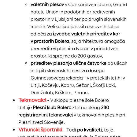
valetnih plesov
v Cankarjevem domu, Grand
hotelu Union in podobnih prireditvenih
prostorih v Ljubljani ter po drugih slovenskih
mestih. Veliko ljubljanskih osnovnih šol se
odloča za
izvedbo valetnih prireditev kar
v prostorih Bolera
, saj arhitektura omogoča
preureditev plesnih dvoran v prireditveni
prostor, ki sprejme do 200 gostov,
prireditev plesanja ulične četvorke
po ulicah
in trgih slovenskih mest za dosego
Guinnessovega rekorda - v preteklih letih: v
Litiji, Kočevju, Kopru, Sežani, Škofji Loki,
Domžalah, Krškem, Piranu.
Tekmovalci
– V sklopu plesne šole Bolero
deluje
Plesni klub Bolero
z letno okrog
280
registriranimi tekmovalci
v tekmovalnih plesih pri
Plesni zvezi Slovenije.
Vrhunski športniki
–
Tudi
po kvaliteti
, to je