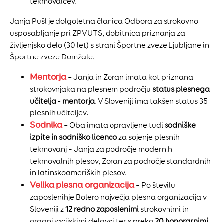
tekmovalcev.
Janja Pušl je dolgoletna članica Odbora za strokovno
usposabljanje pri ZPVUTS, dobitnica priznanja za
življenjsko delo (30 let) s strani Športne zveze Ljubljane in
Športne zveze Domžale.
Mentorja
–
Janja in Zoran imata kot priznana
strokovnjaka na plesnem področju
status plesnega
učitelja - mentorja
. V Sloveniji ima takšen status 35
plesnih učiteljev.
Sodnika
–
Oba imata opravljene tudi
sodniške
izpite
in sodniško licenco
za sojenje plesnih
tekmovanj – Janja za področje modernih
tekmovalnih plesov, Zoran za področje standardnih
in latinskoameriških plesov.
Velika plesna organizacija
– Po številu
zaposlenihje Bolero največja plesna organizacija v
Sloveniji z
12 redno zaposlenimi
strokovnimi in
organizacijskimi delavci ter s preko
20 honorarnimi