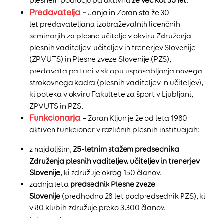
plesnem področju pa aktivna
že več kot 35 let
.
Predavatelja
–
Janja in Zoran sta že 30
let predavateljana izobraževalnih licenčnih
seminarjih za plesne učitelje v okviru Združenja
plesnih vaditeljev, učiteljev in trenerjev Slovenije
(ZPVUTS) in Plesne zveze Slovenije (PZS),
predavata pa tudi v sklopu usposabljanja novega
strokovnega kadra (plesnih vaditeljev in učiteljev),
ki poteka v okviru Fakultete za šport v Ljubljani,
ZPVUTS in PZS.
Funkcionarja
–
Zoran Kljun je že od leta 1980
aktiven funkcionar v različnih plesnih institucijah:
z najdaljšim,
25-letnim stažem predsednika
Združenja plesnih vaditeljev, učiteljev in trenerjev
Slovenije
, ki združuje okrog 150 članov,
zadnja leta
predsednik Plesne zveze
Slovenije
(predhodno 28 let podpredsednik PZS), ki
v 80 klubih združuje preko 3.300 članov,