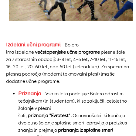
Izdelani učni programi
– Bolero
ima izdelane
večstopenjske učne programe
plesne šole
za 7 starostnih obdobij: 3–4 let, 4–6 let, 7–10 let, 11–15 let,
16–20 let, 20–60 let, nad 60 let (zeleni klub). Za specialna
plesna področja (moderni tekmovalni plesi) ima še
dodatne učne programe.
Priznanja
– Vsako leto podeljuje Bolero odraslim
tečajnikom (in študentom), ki so zaključili celoletno
šolanje v plesni
šoli,
priznanja "Evrotest".
Osnovnošolci, ki končajo
dvoletno šolanje splošne smeri, opravljajo preizkus
znanja in prejmejo
priznanja iz splošne smeri