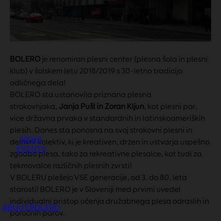
BOLERO
je renomiran plesni center (plesna šola in plesni
klub) v šolskem letu 2018/2019 s 30-letno tradicijo
odličnega dela!
BOLERO sta ustanovila priznana plesna
strokovnjaka,
Janja Pušl in Zoran Kljun
, kot plesni par,
vice državna prvaka v standardnih in latinskoameriških
plesih. Danes sta ponosna na svoj strokovni plesni in
NEWS
delovni kolektiv, ki je kreativen, drzen in ustvarja uspešno
EVENTS
zgodbo plesa, tako za rekreativne plesalce, kot tudi za
tekmovalce različnih plesnih zvrsti!
V BOLERU plešejo VSE generacije, od 3. do 80. leta
starosti! BOLERO je v Sloveniji med prvimi uvedel
individualni pristop učenja družabnega plesa odraslih in
ABOUT BOLERO
poročnih parov.