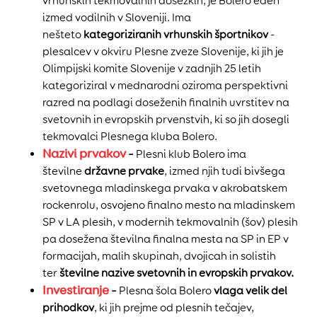
vrhunskih tekmovalnih dosežkih, je Bolero eden
izmed vodilnih v Sloveniji. Ima
nešteto
kategoriziranih vrhunskih športnikov
-
plesalcev v okviru Plesne zveze Slovenije, ki jih je
Olimpijski komite Slovenije v zadnjih 25 letih
kategoriziral v mednarodni oziroma perspektivni
razred na podlagi doseženih finalnih uvrstitev na
svetovnih in evropskih prvenstvih, ki so jih dosegli
tekmovalci Plesnega kluba Bolero.
Nazivi prvakov
–
Plesni klub Bolero ima
številne
državne prvake
, izmed njih tudi bivšega
svetovnega mladinskega prvaka v akrobatskem
rockenrolu, osvojeno finalno mesto na mladinskem
SP v LA plesih, v modernih tekmovalnih (šov) plesih
pa dosežena številna finalna mesta na SP in EP v
formacijah, malih skupinah, dvojicah in solistih
ter
številne nazive svetovnih in evropskih prvakov.
Investiranje
–
Plesna šola Bolero
vlaga velik del
prihodkov
, ki jih prejme od plesnih tečajev,