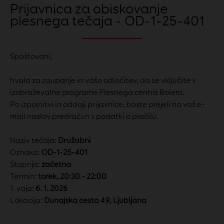
Prijavnica za obiskovanje
plesnega tečaja - OD-1-25-401
Spoštovani,
hvala za zaupanje in vašo odločitev, da se vključite v
izobraževalne programe Plesnega centra Bolero.
Po izpolnitvi in oddaji prijavnice, boste prejeli na vaš e-
mail naslov predračun s podatki o plačilu.
Naziv tečaja:
Družabni
Oznaka:
OD-1-25-401
Stopnja:
začetna
Termin:
torek, 20:30 - 22:00
1. vaja:
6. 1. 2026
Lokacija:
Dunajska cesta 49, Ljubljana