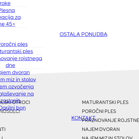
roke
Plesna
eacija za
e 45+
OSTALA PONUDBA
oročni ples
urantski ples
ovanje rojstnega
dne
ajem dvoran
m miz in stolov
em ozvočenja
glaševanje na
zaslonih
LSKI OTROCI
MATURANTSKI PLES
Darilni bon
NOŠOLCI
POROČNI PLES
KONTAKT
PRAZNOVANJE ROJSTNE
TI
NAJEM DVORAN
I
NAJEM MIZ IN STOLOV