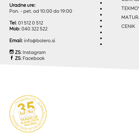
Uradne ure:
TEKMO
Pon. - pet. od 10:00 do 19:00
MATUR
Tel
: 01 512 0 512
CENIK
Mob
: 040 322 522
Email
:
info@bolero.si
ZS
:
Instagram
ZS
:
Facebook