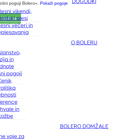
DOGODKI
lesni vikendi,
matski plesi
lesni večeri in
eplesavanja
O BOLERU
lanstvo,
zija in
dnote
ni pogoji
Cenik
olitika
bnosti
ference
hvale in
itožbe
BOLERO DOMŽALE
ne vaje za