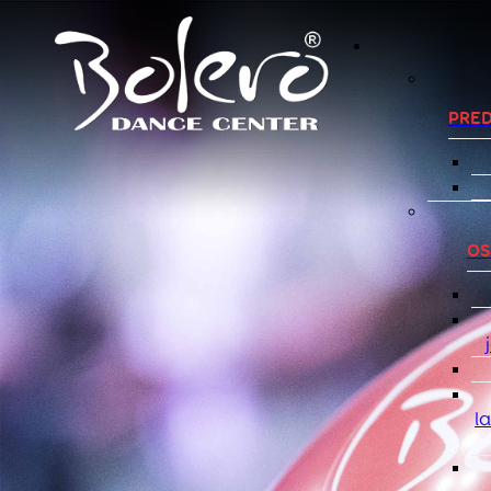
PRED
OS
l