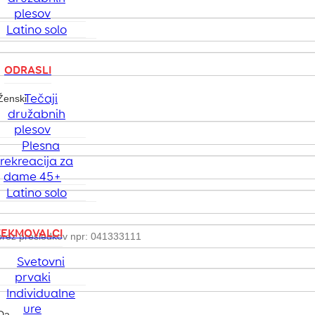
plesov
Latino solo
ODRASLI
Tečaji
družabnih
plesov
Plesna
rekreacija za
dame 45+
Latino solo
TEKMOVALCI
Svetovni
prvaki
Individualne
ure