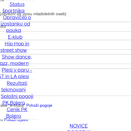
Status
športnika
Opravičilo o
izostanku od
pouka
E-klub
Hip Hop in
street show
Show dance,
jazz, modern
Plesi v paru -
ST in LA plesi
Rezultati
tekmovanj
Splošni pogoji
PK Bolero
Cenik PK
Bolero
NOVICE