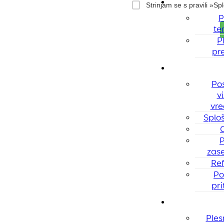
P
te
P
pr
Pos
vi
vre
Sploš
P
zase
Re
Po
pr
Ples