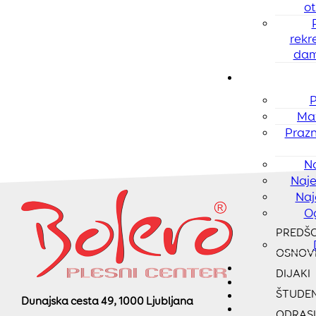
ot
rekr
dam
P
Mat
Prazn
N
Naje
Naj
O
PREDŠO
OSNOV
DIJAKI
ŠTUDEN
Dunajska cesta 49, 1000 Ljubljana
ODRASL