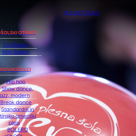
PLESNI TEČAJI
ŠOLSKI OTROCI
Cici Bolero
Mini Bolero
NOVNOŠOLCI
Hip hop
Show dance,
jazz, modern
Break dance
Standardni in
atinsko ameriški
plesi
BOLERO